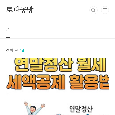
본문 바로가기
토다공방
홈
전체 글
18